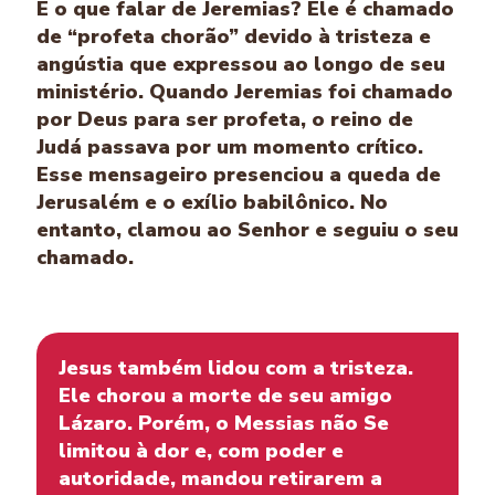
E o que falar de Jeremias? Ele é chamado
de “profeta chorão” devido à tristeza e
angústia que expressou ao longo de seu
ministério. Quando Jeremias foi chamado
por Deus para ser profeta, o reino de
Judá passava por um momento crítico.
Esse mensageiro presenciou a queda de
Jerusalém e o exílio babilônico. No
entanto, clamou ao Senhor e seguiu o seu
chamado.
Jesus também lidou com a tristeza.
Ele chorou a morte de seu amigo
Lázaro. Porém, o Messias não Se
limitou à dor e, com poder e
autoridade, mandou retirarem a