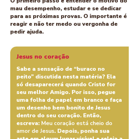
O primeiro passo é entender o motivo do
mau desempenho, estudar e se dedicar
para as próximas provas. O importante é
reagir e não ter medo ou vergonha de
pedir ajuda.
Jesus no coração
Sabe a sensação de “buraco no
peito” discutida nesta matéria? Ela
só desaparecerá quando Cristo for
seu melhor Amigo. Por isso, pegue
uma folha de papel em branco e faça
um desenho bem bonito de Jesus
dentro do seu coração. Então,
escreva:
Meu coração está cheio do
amor de Jesus
. Depois, ponha sua
arte em algum lugar visível e releia a