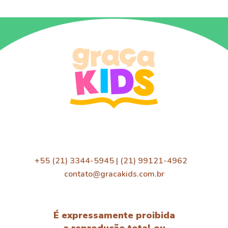
+55 (21) 3344-5945 | (21) 99121-4962
contato@gracakids.com.br
É expressamente proibida
a reprodução total ou