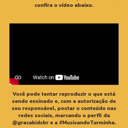
confira o vídeo abaixo.
Você pode tentar reproduzir o que está
sendo ensinado e, com a autorização de
seu responsável, postar o conteúdo nas
redes sociais, marcando o perfil da
@gracakidsbr e a #MusicandoTurminha.