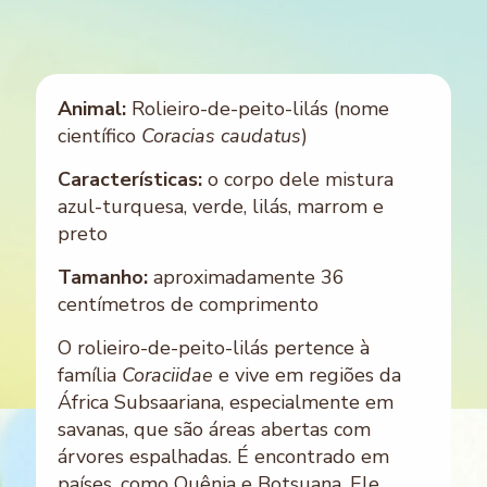
Animal:
Rolieiro-de-peito-lilás (nome
científico
Coracias caudatus
)
Características:
o corpo dele mistura
azul-turquesa, verde, lilás, marrom e
preto
Tamanho:
aproximadamente 36
centímetros de comprimento
O rolieiro-de-peito-lilás pertence à
família
Coraciidae
e vive em regiões da
África Subsaariana, especialmente em
savanas, que são áreas abertas com
árvores espalhadas. É encontrado em
países, como Quênia e Botsuana. Ele