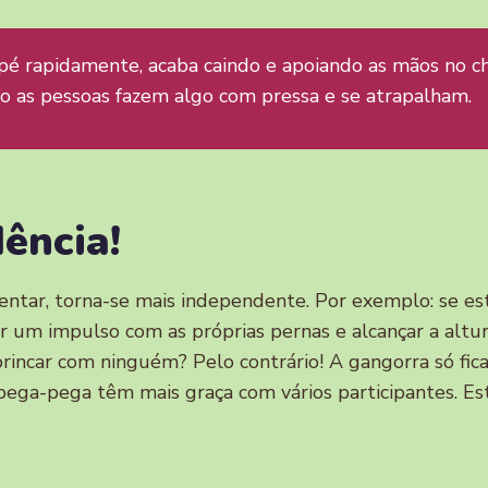
é rapidamente, acaba caindo e apoiando as mãos no ch
o as pessoas fazem algo com pressa e se atrapalham.
ência!
ntar, torna-se mais independente. Por exemplo: se es
 um impulso com as próprias pernas e alcançar a altura
brincar com ninguém? Pelo contrário! A gangorra só fica
pega-pega têm mais graça com vários participantes. E