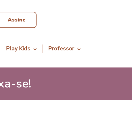
Assine
Play Kids
Professor
xa-se!