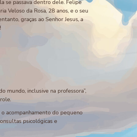
a se passava dentro dele. Felipe
ia Veloso da Rosa, 28 anos, e o seu
ntanto, graças ao Senhor Jesus, a
!
do mundo, inclusive na professora”,
role.
ciou o acompanhamento do pequeno
onsultas psicológicas e