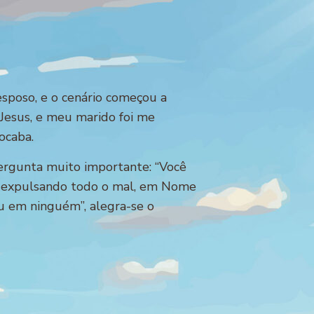
esposo, e o cenário começou a
 Jesus, e meu marido foi me
rocaba.
pergunta muito importante: “Você
e, expulsando todo o mal, em Nome
u em ninguém”, alegra-se o