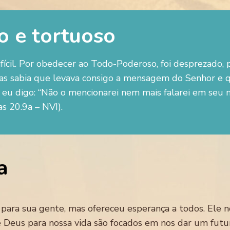
 e tortuoso
ifícil. Por obedecer ao Todo-Poderoso, foi desprezado,
mas sabia que levava consigo a mensagem do Senhor e q
e eu digo: “Não o mencionarei nem mais falarei em seu
s 20.9a – NVI).
a
 para sua gente, mas ofereceu esperança a todos. Ele n
Deus para nossa vida são focados em nos dar um futuro