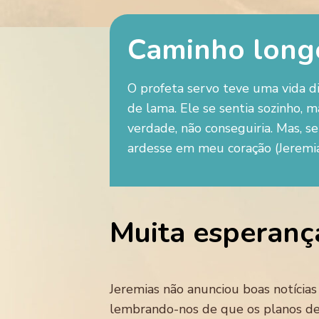
Caminho longo
O profeta servo teve uma vida d
de lama. Ele se sentia sozinho, 
verdade, não conseguiria. Mas, s
ardesse em meu coração (Jeremia
Muita esperanç
Jeremias não anunciou boas notícias
lembrando-nos de que os planos de 