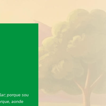
lar; porque sou
orque, aonde