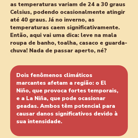
as temperaturas variam de 24 a 30 graus
Celsius, podendo ocasionalmente atingir
até 40 graus. Já no inverno, as
temperaturas caem significativamente.
Então, aqui vai uma dica: leve na mala
roupa de banho, toalha, casaco e guarda-
chuva! Nada de passar aperto, né?
Dois fenômenos climáticos
marcantes afetam a região: o El
Niño, que provoca fortes temporais,
e a La Niña, que pode ocasionar
geadas. Ambos têm potencial para
causar danos significativos devido à
sua intensidade.