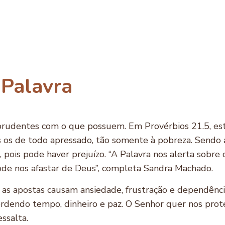
 de ludopata. O termo ludopatia
o) e patia (doença).
 Palavra
 prudentes com o que possuem. Em Provérbios 21.5, es
 os de todo apressado, tão somente à pobreza. Sendo a
 pois pode haver prejuízo. “A Palavra nos alerta sobre 
pode nos afastar de Deus”, completa Sandra Machado.
as apostas causam ansiedade, frustração e dependênci
rdendo tempo, dinheiro e paz. O Senhor quer nos proteg
essalta.