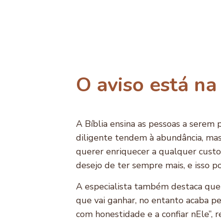
Quem tem essa condição é chamado
deriva das palavras gregas ludo (jog
O aviso está na
A Bíblia ensina as pessoas a serem
diligente tendem à abundância, mas
querer enriquecer a qualquer custo,
desejo de ter sempre mais, e isso 
A especialista também destaca que 
que vai ganhar, no entanto acaba pe
com honestidade e a confiar nEle”, r