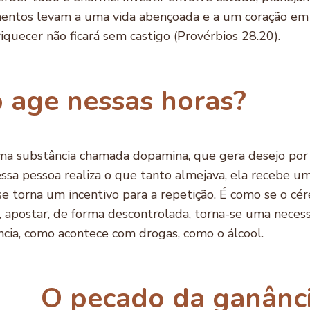
timentos levam a uma vida abençoada e a um coração e
iquecer não ficará sem castigo (Provérbios 28.20).
 age nessas horas?
a substância chamada dopamina, que gera desejo por a
 essa pessoa realiza o que tanto almejava, ela recebe 
se torna um incentivo para a repetição. É como se o cére
, apostar, de forma descontrolada, torna-se uma nece
ência, como acontece com drogas, como o álcool.
O pecado da ganânc