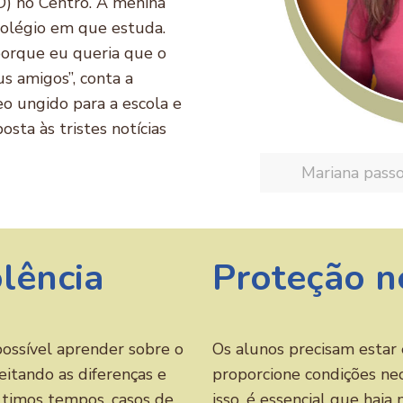
D) no Centro. A menina
colégio em que estuda.
 porque eu queria que o
s amigos”, conta a
eo ungido para a escola e
sta às tristes notícias
Mariana passo
lência
Proteção n
ossível aprender sobre o
Os alunos precisam esta
eitando as diferenças e
proporcione condições nec
ltimos tempos, casos de
isso, é essencial que haja 