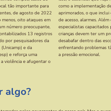
ocal tão importante para
como a implementação de
centes, de agosto de 2022
aprimorados, o que inclui
o menos, oito ataques em
de acesso, alarmes. Além 
 É um número preocupante,
especialistas capacitados
ontabilizados 13 registros
crianças devem ter um pro
ado por pesquisadores da
desabafar dentro das esco
 (Unicamp) e da
enfrentando problemas tã
esp) e reforça uma
a pressão emocional.
a violência e afugentar o
r algo?