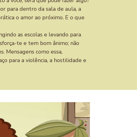
 a você, será que pode fazer algo?
r para dentro da sala de aula, a
rática o amor ao próximo. E o que
ungindo as escolas e levando para
 Esforça-te e tem bom ânimo; não
es. Mensagens como essa,
 para a violência, a hostilidade e