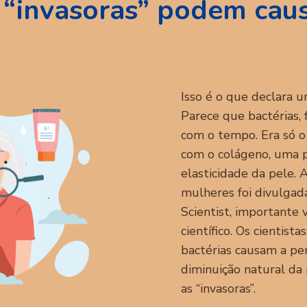
 “invasoras” podem cau
Isso é o que declara 
Parece que bactérias, 
com o tempo. Era só o q
com o colágeno, uma 
elasticidade da pele.
mulheres foi divulgada
Scientist, importante
científico. Os cientist
bactérias causam a pe
diminuição natural da
as “invasoras”.