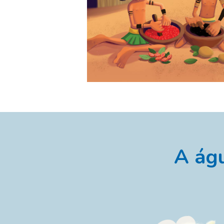
A águ