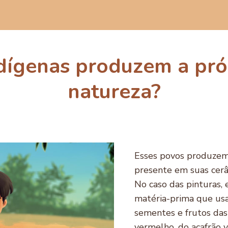
dígenas produzem a próp
natureza?
Esses povos produzem 
presente em suas cerâ
No caso das pinturas, e
matéria-prima que usa
sementes e frutos das
vermelho, do açafrão 