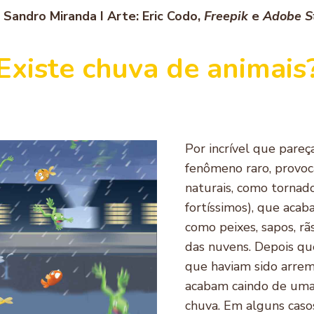
: Sandro Miranda I Arte: Eric Codo,
Freepik
e
Adobe S
Existe chuva de animais
Por incrível que pareç
fenômeno raro, provoc
naturais, como tornad
fortíssimos), que aca
como peixes, sapos, rã
das nuvens. Depois qu
que haviam sido arrem
acabam caindo de uma
chuva. Em alguns caso