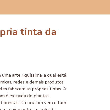
ria tinta da
uma arte riquíssima, a qual está
micas, redes e demais produtos.
les fabricam as próprias tintas. A
m é extraída de plantas,
 florestas. Do urucum vem o tom
vem o pigmento amarelo, da