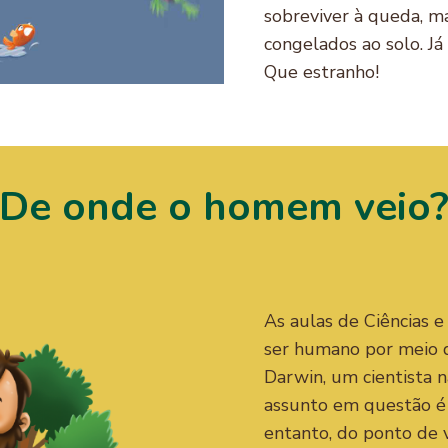
sobreviver à queda, m
congelados ao solo. Já
Que estranho!
De onde o homem veio
As aulas de Ciências e
ser humano por meio d
Darwin, um cientista n
assunto em questão é
entanto, do ponto de v