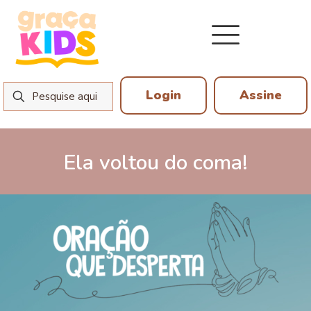
Login
Assine
Ela voltou do coma!
19 de março de 2026