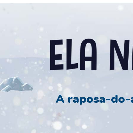
A raposa-do-á