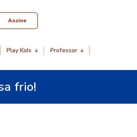
Assine
Play Kids
Professor
a frio!