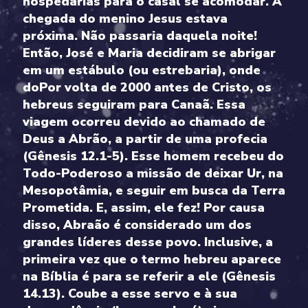
hospedarias para o casal se acomodar. A
chegada do menino Jesus estava
próxima. Não passaria daquela noite!
Então, José e Maria decidiram se abrigar
em um estábulo (ou estrebaria), onde
doPor volta de 2000 antes de Cristo, os
hebreus seguiram para Canaã. Essa
viagem ocorreu devido ao chamado de
Deus a Abrão, a partir de uma profecia
(Gênesis 12.1-5). Esse homem recebeu do
Todo-Poderoso a missão de deixar Ur, na
Mesopotâmia, e seguir em busca da Terra
Prometida. E, assim, ele fez! Por causa
disso, Abraão é considerado um dos
grandes líderes desse povo. Inclusive, a
primeira vez que o termo hebreu aparece
na Bíblia é para se referir a ele (Gênesis
14.13). Coube a esse servo e à sua