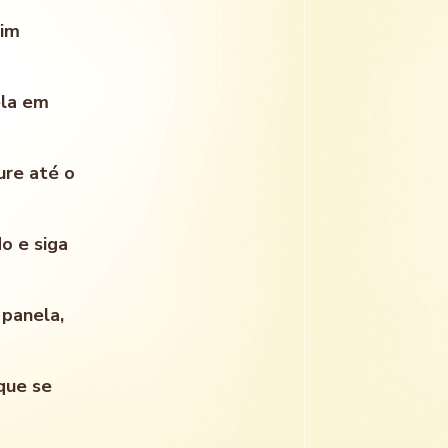
oim
ela em
ure até o
o e siga
 panela,
que se