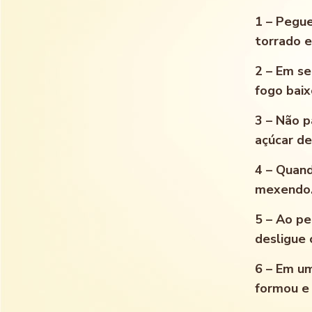
1 – Pegu
torrado 
2 – Em se
fogo baix
3 – Não p
açúcar de
4 – Quand
mexendo
5 – Ao pe
desligue 
6 – Em u
formou e 