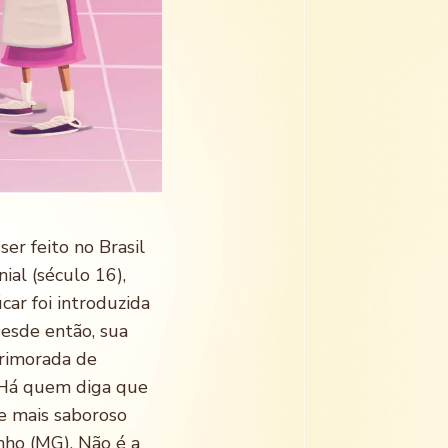
er feito no Brasil
ial (século 16),
ar foi introduzida
Desde então, sua
primorada de
 Há quem diga que
e mais saboroso
nho (MG). Não é a