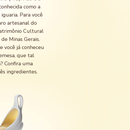
econhecida como a
 iguaria. Para você
aro artesanal do
atrimônio Cultural
 de Minas Gerais.
ue você já conheceu
emesa, que tal
a? Confira uma
ês ingredientes.