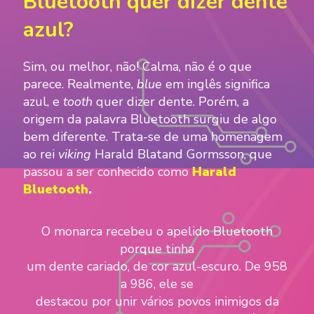
Bluetooth quer dizer dente
azul?
Sim, ou melhor, não! Calma, não é o que
parece. Realmente,
blue
em inglês significa
azul, e
tooth
quer dizer dente. Porém, a
origem da palavra Bluetooth surgiu de algo
bem diferente. Trata-se de uma homenagem
ao rei
viking
Harald Blatand Gormsson, que
passou a ser conhecido como
Harald
Bluetooth
.
O monarca recebeu o apelido Bluetooth
porque tinha
um dente cariado, de cor azul-escuro. De 958
a 986, ele se
destacou por unir vários povos inimigos da