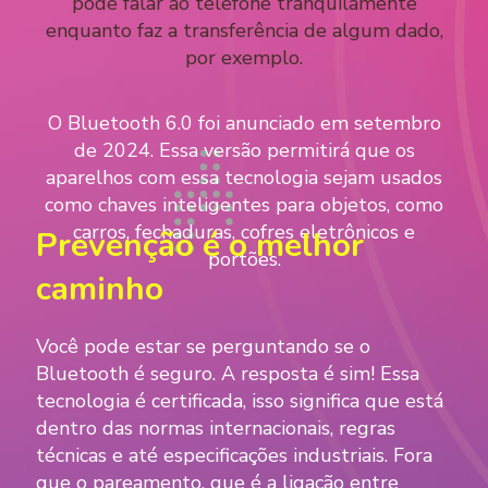
pode falar ao telefone tranquilamente
enquanto faz a transferência de algum dado,
por exemplo.
O Bluetooth 6.0 foi anunciado em setembro
de 2024. Essa versão permitirá que os
aparelhos com essa tecnologia sejam usados
como chaves inteligentes para objetos, como
carros, fechaduras, cofres eletrônicos e
Prevenção é o melhor
portões.
caminho
Você pode estar se perguntando se o
Bluetooth é seguro. A resposta é sim! Essa
tecnologia é certificada, isso significa que está
dentro das normas internacionais, regras
técnicas e até especificações industriais. Fora
que o pareamento, que é a ligação entre