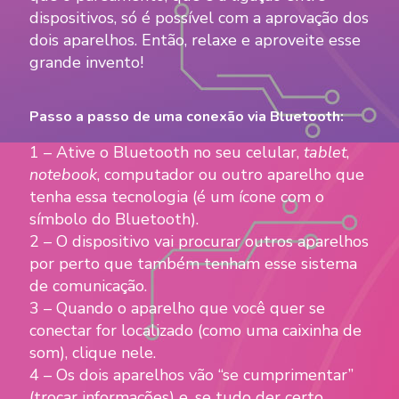
dispositivos, só é possível com a aprovação dos
dois aparelhos. Então, relaxe e aproveite esse
grande invento!
Passo a passo de uma conexão via Bluetooth:
1 – Ative o Bluetooth no seu celular,
tablet
,
notebook
, computador ou outro aparelho que
tenha essa tecnologia (é um ícone com o
símbolo do Bluetooth).
2 – O dispositivo vai procurar outros aparelhos
por perto que também tenham esse sistema
de comunicação.
3 – Quando o aparelho que você quer se
conectar for localizado (como uma caixinha de
som), clique nele.
4 – Os dois aparelhos vão “se cumprimentar”
(trocar informações) e, se tudo der certo,