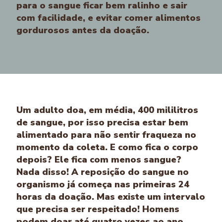
para o sangue ficar bem ralinho e sair
com facilidade, e evitar comer alimentos
gordurosos antes da doação.
Ninguém fica com menos sangue!
Um adulto doa, em média, 400 mililitros
de sangue, por isso precisa estar bem
alimentado para não sentir fraqueza no
momento da coleta. E como fica o corpo
depois? Ele fica com menos sangue?
Nada disso! A reposição do sangue no
organismo já começa nas primeiras 24
horas da doação. Mas existe um intervalo
que precisa ser respeitado! Homens
podem doar até quatro vezes ao ano,