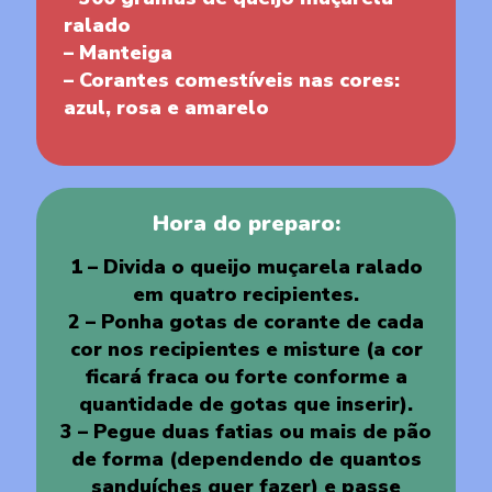
ralado
– Manteiga
– Corantes comestíveis nas cores:
azul, rosa e amarelo
Hora do preparo:
1 – Divida o queijo muçarela ralado
em quatro recipientes.
2 – Ponha gotas de corante de cada
cor nos recipientes e misture (a cor
ficará fraca ou forte conforme a
quantidade de gotas que inserir).
3 – Pegue duas fatias ou mais de pão
de forma (dependendo de quantos
sanduíches quer fazer) e passe