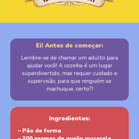
Ei! Antes de começar:
Lembre-se de chamar um adulto para
ajudar você! A cozinha é um lugar
superdivertido, mas requer cuidado e
supervisão, para que ninguém se
machuque, certo?!
Ingredientes:
– Pão de forma
– 300 gramas de queijo muçarela