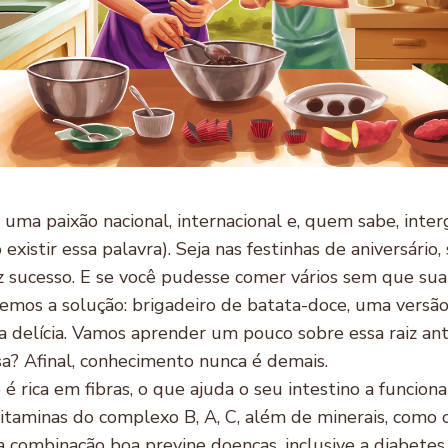
 uma paixão nacional, internacional e, quem sabe, interg
existir essa palavra). Seja nas festinhas de aniversário,
z sucesso. E se você pudesse comer vários sem que su
emos a solução: brigadeiro de batata-doce, uma versão
a delícia. Vamos aprender um pouco sobre essa raiz ant
a? Afinal, conhecimento nunca é demais.
é rica em fibras, o que ajuda o seu intestino a funcion
vitaminas do complexo B, A, C, além de minerais, como 
 combinação boa previne doenças, inclusive a diabetes