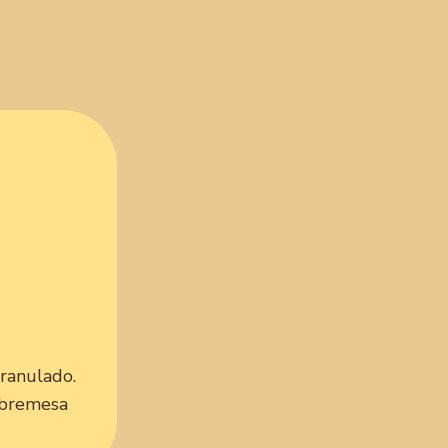
granulado.
obremesa