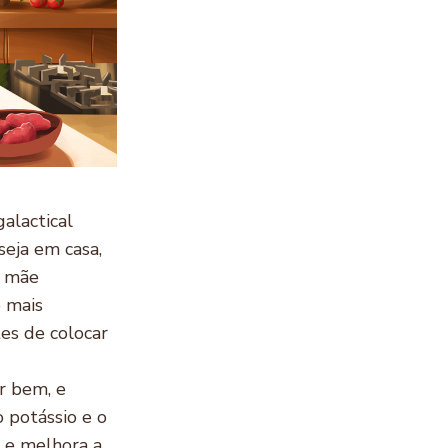
alactical
 seja em casa,
a mãe
 mais
es de colocar
ar bem, e
o potássio e o
, e melhora a