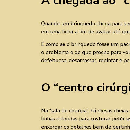
A chegada ao “c
Quando um brinquedo chega para ser 
em uma ficha, a fim de avaliar até que
É como se o brinquedo fosse um pacient
o problema e do que precisa para volt
defeituosa, desamassar, repintar e por 
O “centro cirúrg
Na “sala de cirurgia”, há mesas cheia
linhas coloridas para costurar pelúci
enxergar os detalhes bem de pertinho