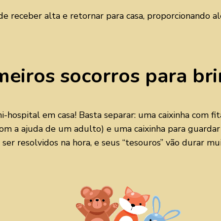
de receber alta e retornar para casa, proporcionando 
meiros socorros para br
ospital em casa! Basta separar: uma caixinha com fita
r com a ajuda de um adulto) e uma caixinha para guarda
r resolvidos na hora, e seus “tesouros” vão durar mui