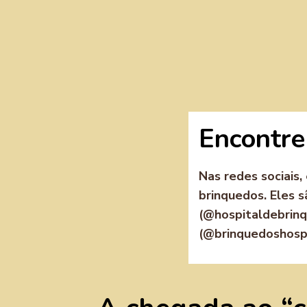
Encontre 
Nas redes sociais,
brinquedos. Eles s
(@hospitaldebrinq
(@brinquedoshospi