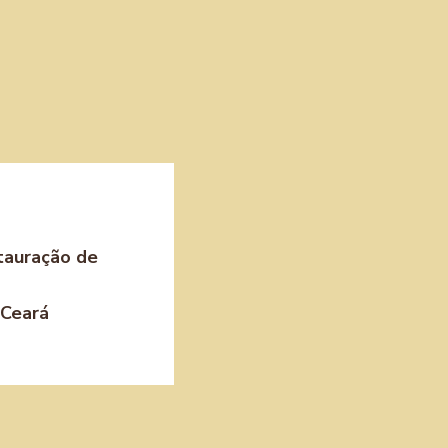
stauração de
 Ceará