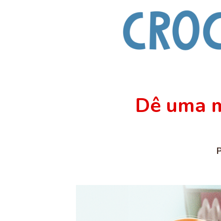
Dê uma m
P