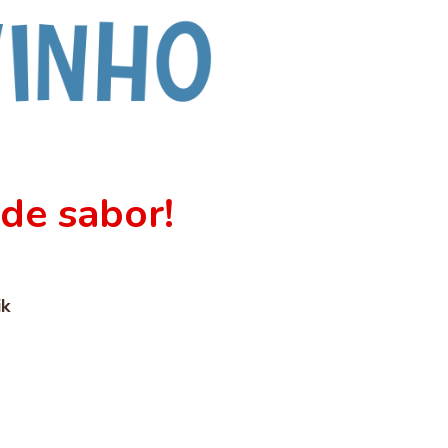
de sabor!
ik