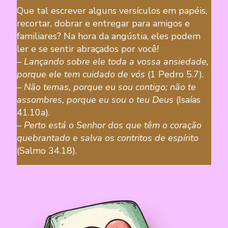
Que tal escrever alguns versículos em papéis,
recortar, dobrar e entregar para amigos e
familiares? Na hora da angústia, eles podem
ler e se sentir abraçados por você!
–
Lançando sobre ele toda a vossa ansiedade,
porque ele tem cuidado de vós
(1 Pedro 5.7).
–
Não temas, porque eu sou contigo; não te
assombres, porque eu sou o teu Deus
(Isaías
41.10a).
–
Perto está o Senhor dos que têm o coração
quebrantado e salva os contritos de espírito
(Salmo 34.18)
.