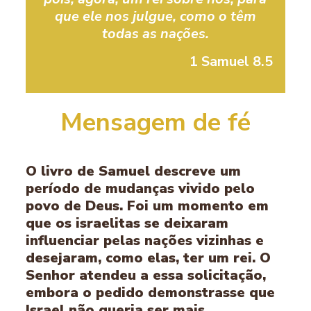
que ele nos julgue, como o têm
todas as nações.
1 Samuel 8.5
Mensagem de fé
O livro de Samuel descreve um
período de mudanças vivido pelo
povo de Deus. Foi um momento em
que os israelitas se deixaram
influenciar pelas nações vizinhas e
desejaram, como elas, ter um rei. O
Senhor atendeu a essa solicitação,
embora o pedido demonstrasse que
Israel não queria ser mais