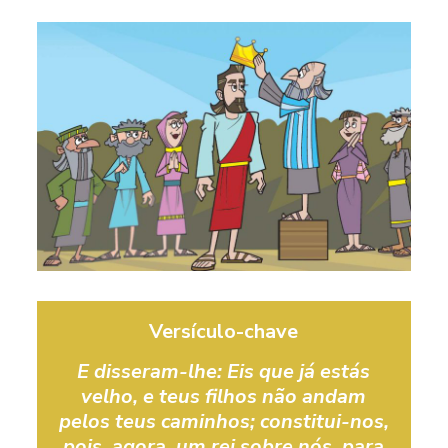
Versículo-chave
E disseram-lhe: Eis que já estás
velho, e teus filhos não andam
pelos teus caminhos; constitui-nos,
pois, agora, um rei sobre nós, para