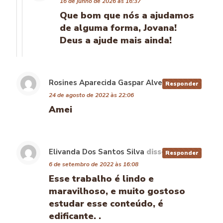
16 de junho de 2026 às 16:37
Que bom que nós a ajudamos
de alguma forma, Jovana!
Deus a ajude mais ainda!
Rosines Aparecida Gaspar Alves
disse:
Responder
24 de agosto de 2022 às 22:06
Amei
Elivanda Dos Santos Silva
disse:
Responder
6 de setembro de 2022 às 16:08
Esse trabalho é lindo e
maravilhoso, e muito gostoso
estudar esse conteúdo, é
edificante. .