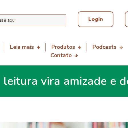
Login
Leia mais
Produtos
Podcasts
Contato
leitura vira amizade e 