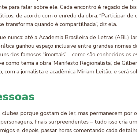
e para falar sobre ele. Cada encontro é regado de bisco
ticos, de acordo com o enredo da obra. “Participar de 
a se transforma quando é compartilhada”, diz ela.
que nunca: até a Academia Brasileira de Letras (ABL) 
rática ganhou espaço inclusive entre grandes nomes da l
uns dos famosos “imortais” – como são conhecidos os es
e como tema a obra ‘Manifesto Regionalista’, de Gilbe
, com a jornalista e acadêmica Miriam Leitão, e será sobr
essoas
s clubes porque gostam de ler, mas permanecem por o
e personagens, finais surpreendentes – tudo isso cria 
igos e, depois, passar horas comentando cada detalhe,