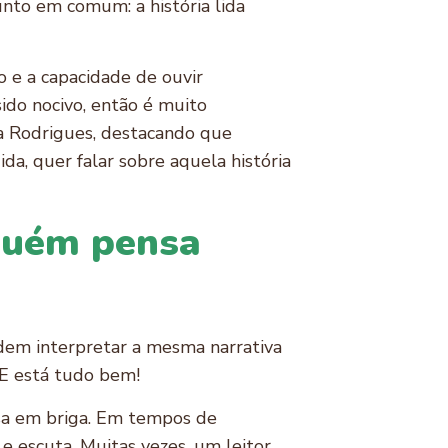
unto em comum: a história lida
o e a capacidade de ouvir
sido nocivo, então é muito
ia Rodrigues, destacando que
a, quer falar sobre aquela história
guém pensa
dem interpretar a mesma narrativa
 E está tudo bem!
rsa em briga. Em tempos de
 e escuta. Muitas vezes, um leitor