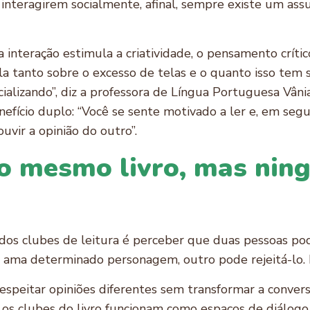
interagirem socialmente, afinal, sempre existe um ass
 interação estimula a criatividade, o pensamento crític
ala tanto sobre o excesso de telas e o quanto isso tem 
ializando”, diz a professora de Língua Portuguesa Vân
ício duplo: “Você se sente motivado a ler e, em seguid
uvir a opinião do outro”.
o mesmo livro, mas nin
dos clubes de leitura é perceber que duas pessoas po
 ama determinado personagem, outro pode rejeitá-lo.
 respeitar opiniões diferentes sem transformar a conve
s, os clubes do livro funcionam como espaços de diálogo