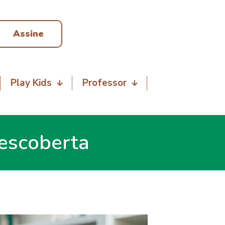
Assine
Play Kids
Professor
descoberta