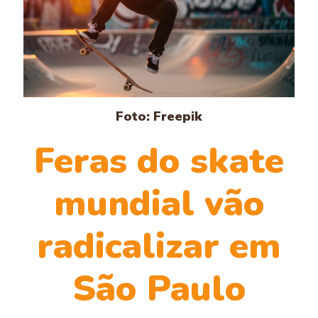
Foto: Freepik
Feras do skate
mundial vão
radicalizar em
São Paulo