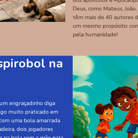
dos apóstolos e Apocalip
Deus, como Mateus, João, 
têm mais de 40 autores d
um mesmo propósito: cont
pela humanidade!
spirobol na
lgum engraçadinho diga
jogo muito praticado em
 com uma bola amarrada
deira, dois jogadores
r na bola com a mão para