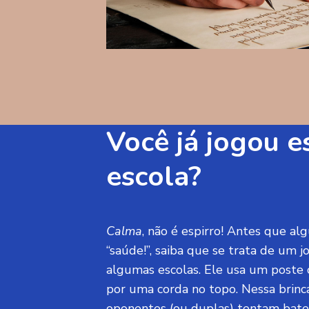
Você já jogou e
escola?
Calma
, não é espirro! Antes que a
“saúde!”, saiba que se trata de um 
algumas escolas. Ele usa um poste
por uma corda no topo. Nessa brinca
oponentes (ou duplas) tentam bate