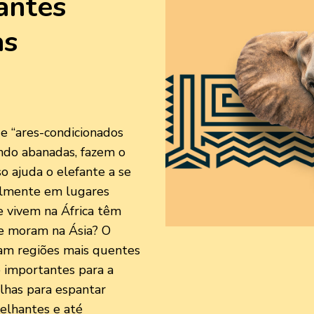
antes
as
e “ares-condicionados
ando abanadas, fazem o
sso ajuda o elefante a se
ipalmente em lugares
e vivem na África têm
ue moram na Ásia? O
tam regiões mais quentes
e importantes para a
elhas para espantar
elhantes e até