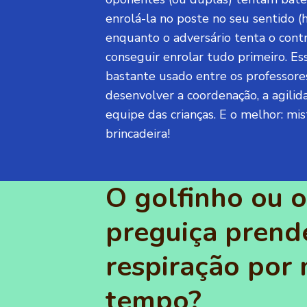
enrolá-la no poste no seu sentido (h
enquanto o adversário tenta o cont
conseguir enrolar tudo primeiro. Es
bastante usado entre os professore
desenvolver a coordenação, a agili
equipe das crianças. E o melhor: mi
brincadeira!
O golfinho ou o
preguiça prend
respiração por 
tempo?