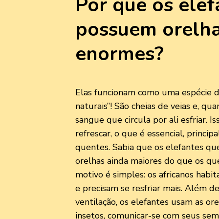
Por que os elef
possuem orelh
enormes?
Elas funcionam como uma espécie d
naturais”! São cheias de veias e, qu
sangue que circula por ali esfriar. I
refrescar, o que é essencial, princ
quentes. Sabia que os elefantes qu
orelhas ainda maiores do que os q
motivo é simples: os africanos habi
e precisam se resfriar mais. Além d
ventilação, os elefantes usam as or
insetos, comunicar-se com seus sem