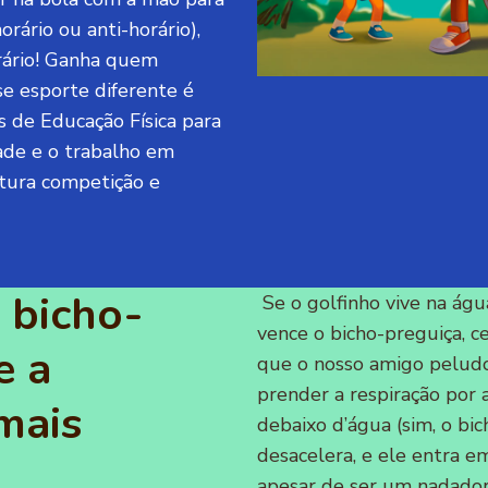
orário ou anti-horário),
rário! Ganha quem
se esporte diferente é
s de Educação Física para
dade e o trabalho em
stura competição e
 bicho-
Se o golfinho vive na águ
vence o bicho-preguiça, c
e a
que o nosso amigo peludo
prender a respiração por
mais
debaixo d’água (sim, o bic
desacelera, e ele entra e
apesar de ser um nadador 